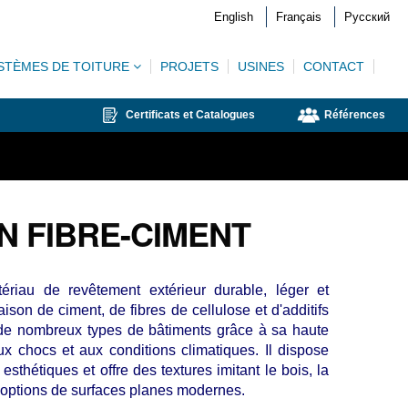
English
Français
Русский
STÈMES DE TOITURE
PROJETS
USINES
CONTACT
Certificats et Catalogues
Références
N FIBRE-CIMENT
riau de revêtement extérieur durable, léger et
ison de ciment, de fibres de cellulose et d'additifs
s de nombreux types de bâtiments grâce à sa haute
aux chocs et aux conditions climatiques. Il dispose
sthétiques et offre des textures imitant le bois, la
s options de surfaces planes modernes.