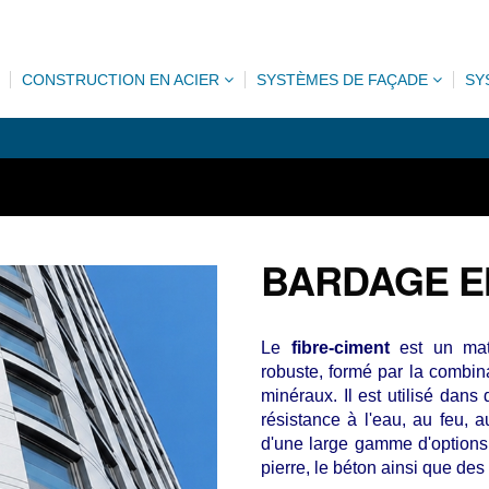
CONSTRUCTION EN ACIER
SYSTÈMES DE FAÇADE
SY
BARDAGE E
Le
fibre-ciment
est un maté
robuste, formé par la combina
minéraux. Il est utilisé dan
résistance à l'eau, au feu, 
d'une large gamme d'options e
pierre, le béton ainsi que de