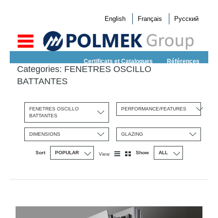
English
Français
Русский
Certificats et Catalogues
Références
Categories:
FENETRES OSCILLO
BATTANTES
FENETRES OSCILLO
PERFORMANCE/FEATURES
BATTANTES
DIMENSIONS
GLAZING
Sort
Show
View